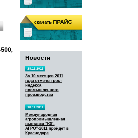
ПРАЙС
ПРАЙС
скачать
скачать
500,
Новости
28.11.2011
За 10 месяцев 2011
года отмечен рост
индекса
промышленного
производства
18.11.2011
Международная
агропромышленная
выставка "ЮГ-
АГРО"-2011 пройдет в
Краснодаре