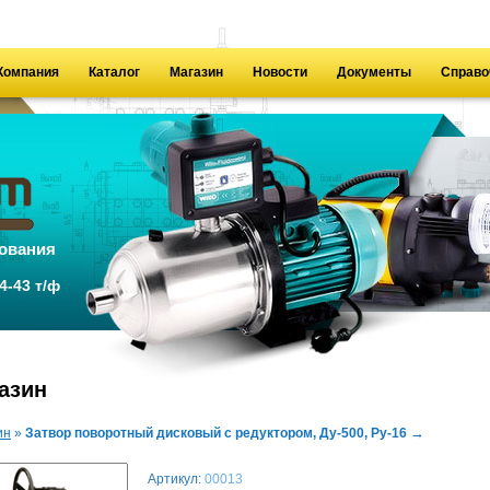
Компания
Каталог
Магазин
Новости
Документы
Справо
ования
4-43 т/ф
азин
→
ин
»
Затвор поворотный дисковый с редуктором, Ду-500, Ру-16
Артикул:
00013