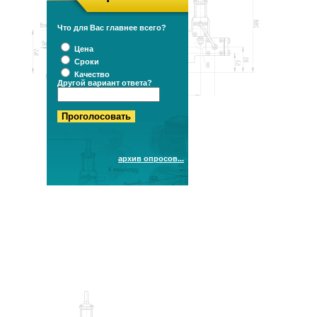
Что для Вас главнее всего?
Цена
Сроки
Качество
Другой вариант ответа?
архив опросов...