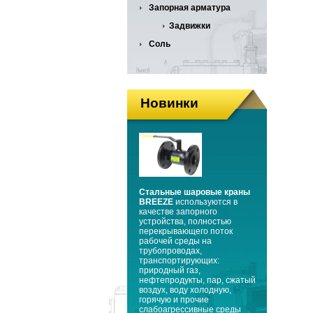
Запорная арматура
Задвижки
Соль
Новинки
Стальные шаровые краны
BREEZE
используются в
качестве запорного
устройства, полностью
перекрывающего поток
рабочей среды на
трубопроводах,
транспортирующих:
природный газ,
нефтепродукты, пар, сжатый
воздух, воду холодную,
горячую и прочие
слабоагрессивные среды