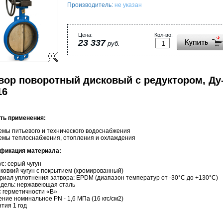
Производитель:
не указан
Цена:
Кол-во:
23 337
руб.
вор поворотный дисковый с редуктором, Ду-
16
ть применения:
емы питьевого и технического водоснабжения
темы теплоснабжения, отопления и охлаждения
фикация материала:
ус: серый чугун
: ковкий чугун с покрытием (хромированный)
риал уплотнения затвора: EPDM (диапазон температур от -30°C до +130°C)
ндель: нержавеющая сталь
с герметичности «В»
ение номинальное PN - 1,6 МПа (16 кгс/см2)
нтия 1 год