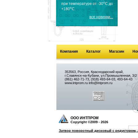
o
при температуре от -30
С до
o
+180
С.
все новинки...
Компания
Каталог
Магазин
Но
353563, Россия, Краснодарский край,
г.Славянск-на-Кубани, ул.Промышленная, 3/2
(861) 462-71-73, (918) 493-64-03, 493-64-43
www.intprom.ru info@intprom.ru
ООО ИНТПРОМ
Copyright ©2009 - 2026
Затвор поворотный дисковый с редуктором, Д