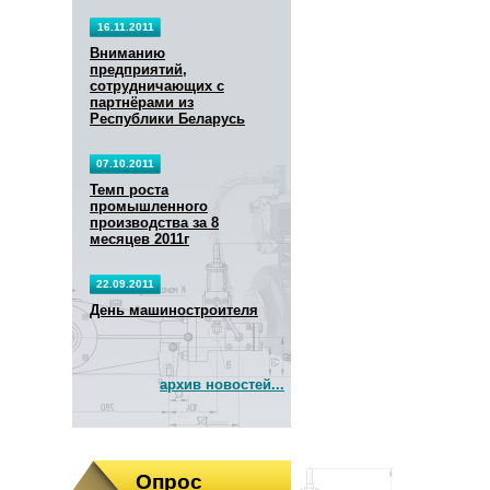
16.11.2011
Вниманию
предприятий,
сотрудничающих с
партнёрами из
Республики Беларусь
07.10.2011
Темп роста
промышленного
производства за 8
месяцев 2011г
22.09.2011
День машиностроителя
архив новостей...
Опрос